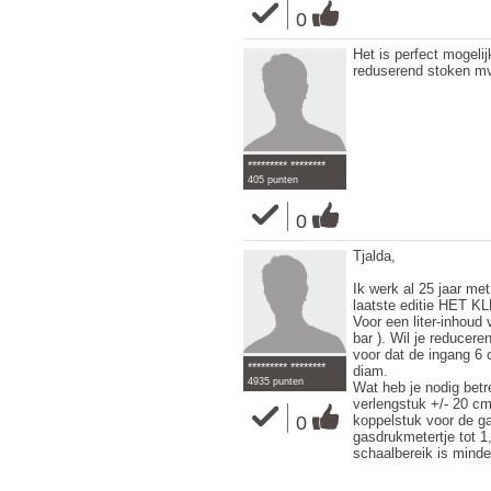
0
Het is perfect mogeli
reduserend stoken mv
********* ********
405 punten
0
Tjalda,
Ik werk al 25 jaar met
laatste editie HET K
Voor een liter-inhoud 
bar ). Wil je reducere
voor dat de ingang 6
********* ********
diam.
4935 punten
Wat heb je nodig betr
verlengstuk +/- 20 cm.
0
koppelstuk voor de ga
gasdrukmetertje tot 1,
schaalbereik is minde