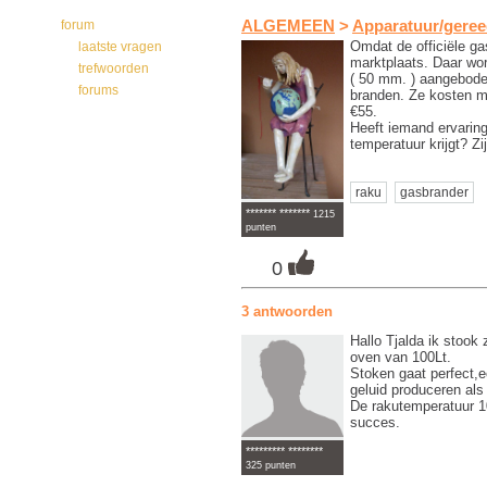
forum
ALGEMEEN
>
Apparatuur/gere
Omdat de officiële ga
laatste vragen
marktplaats. Daar wo
trefwoorden
( 50 mm. ) aangebode
forums
branden. Ze kosten m
€55.
Heeft iemand ervaring
temperatuur krijgt? Z
raku
gasbrander
******* *******
1215
punten
0
3 antwoorden
Hallo Tjalda ik stook 
oven van 100Lt.
Stoken gaat perfect,e
geluid produceren al
De rakutemperatuur 10
succes.
********* ********
325 punten