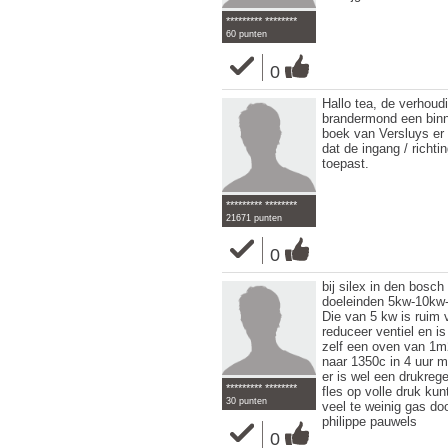
********* ********
60 punten
0
Hallo tea, de verhoudin
brandermond een binne
boek van Versluys e
dat de ingang / richt
toepast.
********* ********
21671 punten
0
bij silex in den bosc
doeleinden 5kw-10kw
Die van 5 kw is ruim 
reduceer ventiel en i
zelf een oven van 1m
naar 1350c in 4 uur m
er is wel een drukreg
********* ********
fles op volle druk kun
30 punten
veel te weinig gas doo
philippe pauwels
0