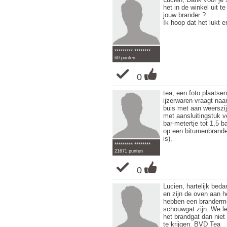
het in de winkel uit t
jouw brander ?
Ik hoop dat het lukt e
********* ********
60 punten
0
tea, een foto plaatsen
ijzerwaren vraagt naa
buis met aan weerszij
met aansluitingstuk v
bar-metertje tot 1,5 b
op een bitumenbrande
is).
********* ********
21671 punten
0
Lucien, hartelijk bed
en zijn de oven aan 
hebben een brandermo
schouwgat zijn. We le
het brandgat dan niet
te krijgen. BVD Tea