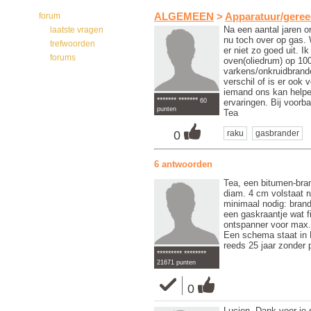
forum
ALGEMEEN
>
Apparatuur/gere
Na een aantal jaren 
laatste vragen
nu toch over op gas. 
trefwoorden
er niet zo goed uit. 
forums
oven(oliedrum) op 100
varkens/onkruidbrande
verschil of is er ook 
iemand ons kan helpen
******* *******
60
ervaringen. Bij voorba
punten
Tea
0
raku
gasbrander
6 antwoorden
Tea, een bitumen-bran
diam. 4 cm volstaat r
minimaal nodig: brand
een gaskraantje wat fi
ontspanner voor max.
Een schema staat in
reeds 25 jaar zonder 
********* ********
21671 punten
0
Lucien, Dank voor je 