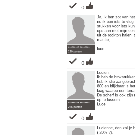
0
Ja, ik ben zot van he
nu ik ben iets te vlug
stukken voor iets kunn
opstaan met mijn cera
uit de rookton halen, 
reactie,
********* ********
luce
236 punten
0
Lucien,
ik heb de brokstukken 
heb ik slip aangebrac
800 en blijkbaar is h
laag waarop een terra
De scherf is ook zijn
op te lossern.
********* ********
Luce
236 punten
0
Lucienne, dan zal je b
( 20% ?).