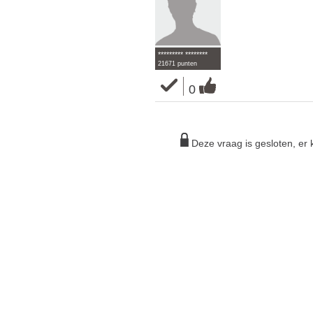
********* ********
21671 punten
0
Deze vraag is gesloten, e