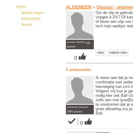
forum
ALGEMEEN
>
Glazuur - algem
Om de slip te gebruik
laatste vragen
voegen à 2%? Of kan 
trefwoorden
of liever een slip ve
forums
toch mijn werkjes nie
******* *******
236
punten
raku
naked raku
0
6 antwoorden
Ik neem aan dat je me
combinatie met andere
toevoeging van zo'n 
Volgens mij kun je ge
nodig hier ook Ball c
zelfs een met ijzer(Ba
te voorkomen dat je w
********* ********
grote afkoeling zou j
3695 punten
Rob
0
lucienne,