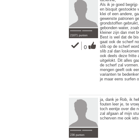
Als ik je goed begrijp
en bisquit gestookte w
klei of een andere, g
gewenste patronen gee
grondstoffen gebruikt
gebonden water, zoals
********* ********
kleiner zijn dan met b
21671 punten
Best is wel dat de bis
gaat ook de scherf n
0
slib op de scherf word
slib zal dan loskomen
ook deels deze fritt
uitgelokt. Dit alles 
de scherf zal vormen.
mengen geeft ook een 
varianten te bedenken
je maar eens surfen o
ja, dank je Rob, ik he
fouten leer je, te vroe
toch eentje over die 
zal afgaan af mijn st
scherven me ook iets 
********* ********
236 punten