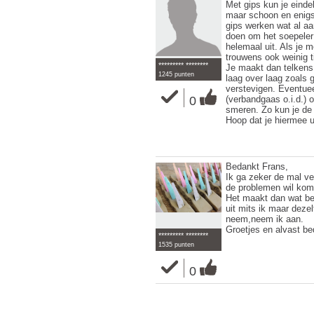
Met gips kun je einde
maar schoon en enigsz
gips werken wat al aan
doen om het soepeler 
helemaal uit. Als je m
trouwens ook weinig t
********* ********
Je maakt dan telkens
1245 punten
laag over laag zoals 
verstevigen. Eventuee
0
(verbandgaas o.i.d.)
smeren. Zo kun je de
Hoop dat je hiermee u
Bedankt Frans,
Ik ga zeker de mal ver
de problemen wil kom
Het maakt dan wat bet
uit mits ik maar dez
neem,neem ik aan.
Groetjes en alvast b
********* ********
1535 punten
0