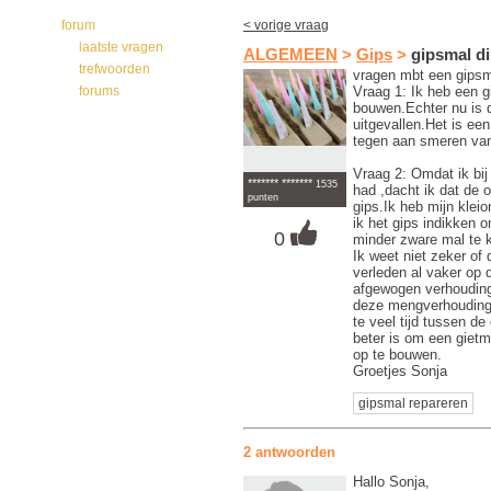
forum
< vorige vraag
laatste vragen
ALGEMEEN
>
Gips
>
gipsmal d
trefwoorden
vragen mbt een gipsm
Vraag 1: Ik heb een 
forums
bouwen.Echter nu is 
uitgevallen.Het is ee
tegen aan smeren van
Vraag 2: Omdat ik bi
******* *******
1535
had ,dacht ik dat de 
punten
gips.Ik heb mijn klei
ik het gips indikken 
0
minder zware mal te k
Ik weet niet zeker of
verleden al vaker op
afgewogen verhouding
deze mengverhouding d
te veel tijd tussen d
beter is om een gietma
op te bouwen.
Groetjes Sonja
gipsmal repareren
2 antwoorden
Hallo Sonja,