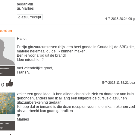
bedankt!!!
gr. Marlies
glazuurrecept
4-7-2013 20:24:09
g
oorden
Hallo,
Er zijn glazuurcursussen (bijv. een heel goede in Gouda bij de SBB) die
materie helemaal duidelijk kunnen maken.
Ben je voor altijd uit de brand!
Idee misschien?
met vriendelijke groet,
********
Frans V.
ten
5-7-2013 11:38:21
bea
0
zeker een goed idee. Ik ben alleen chronisch ziek en daardoor aan huis
gebonden, anders had ik al lang een uitgebreide cursus glazuur en
glazuurberekening gedaan.
Ik hoop dat er iemand is die deze recepten voor me om kan rekenen zoda
als voorbeeld kan gaan gebruiken.
gr.
Marlies
********
ten