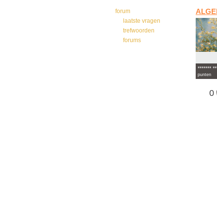
forum
ALGE
laatste vragen
trefwoorden
forums
******* **
punten
0