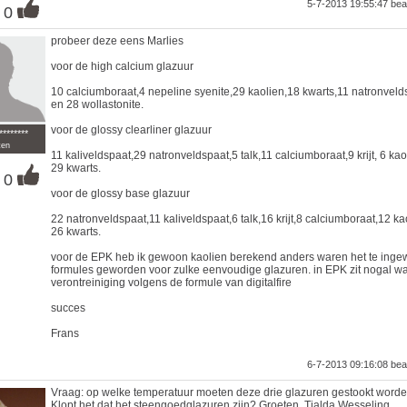
5-7-2013 19:55:47
bea
0
probeer deze eens Marlies
voor de high calcium glazuur
10 calciumboraat,4 nepeline syenite,29 kaolien,18 kwarts,11 natronveld
en 28 wollastonite.
voor de glossy clearliner glazuur
********
ten
11 kaliveldspaat,29 natronveldspaat,5 talk,11 calciumboraat,9 krijt, 6 kao
29 kwarts.
0
voor de glossy base glazuur
22 natronveldspaat,11 kaliveldspaat,6 talk,16 krijt,8 calciumboraat,12 ka
26 kwarts.
voor de EPK heb ik gewoon kaolien berekend anders waren het te inge
formules geworden voor zulke eenvoudige glazuren. in EPK zit nogal wa
verontreiniging volgens de formule van digitalfire
succes
Frans
6-7-2013 09:16:08
bea
Vraag: op welke temperatuur moeten deze drie glazuren gestookt word
Klopt het dat het steengoedglazuren zijn? Groeten, Tjalda Wesseling