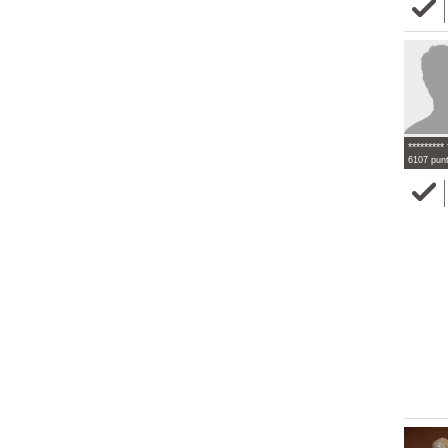
********* 
6107 pun