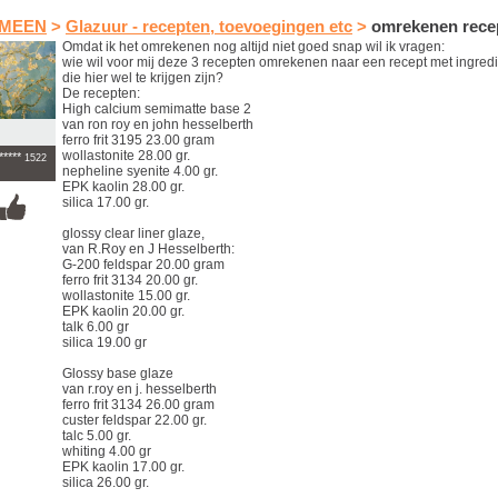
MEEN
>
Glazuur - recepten, toevoegingen etc
>
omrekenen rece
Omdat ik het omrekenen nog altijd niet goed snap wil ik vragen:
wie wil voor mij deze 3 recepten omrekenen naar een recept met ingred
die hier wel te krijgen zijn?
De recepten:
High calcium semimatte base 2
van ron roy en john hesselberth
ferro frit 3195 23.00 gram
wollastonite 28.00 gr.
*****
1522
nepheline syenite 4.00 gr.
EPK kaolin 28.00 gr.
silica 17.00 gr.
glossy clear liner glaze,
van R.Roy en J Hesselberth:
G-200 feldspar 20.00 gram
ferro frit 3134 20.00 gr.
wollastonite 15.00 gr.
EPK kaolin 20.00 gr.
talk 6.00 gr
silica 19.00 gr
Glossy base glaze
van r.roy en j. hesselberth
ferro frit 3134 26.00 gram
custer feldspar 22.00 gr.
talc 5.00 gr.
whiting 4.00 gr
EPK kaolin 17.00 gr.
silica 26.00 gr.