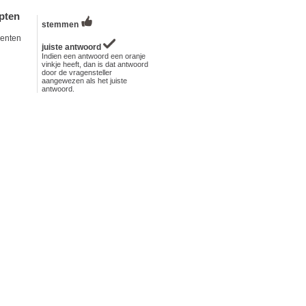
pten
stemmen
ienten
juiste antwoord
Indien een antwoord een oranje
vinkje heeft, dan is dat antwoord
door de vragensteller
aangewezen als het juiste
antwoord.