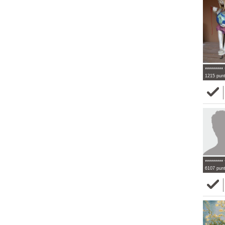
********* 
1215 pun
********* 
6107 pun