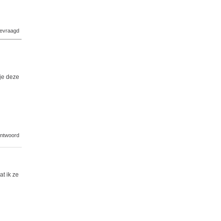
evraagd
 je deze
ntwoord
t ik ze