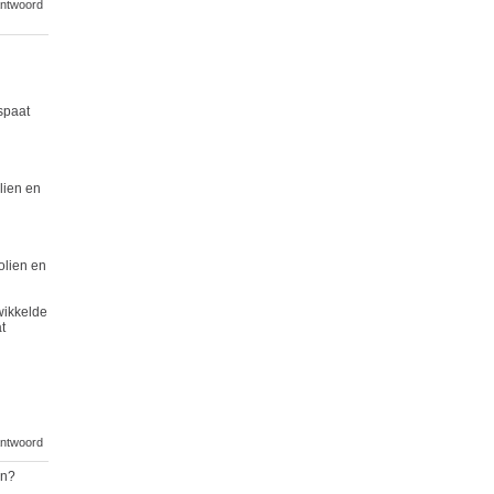
ntwoord
spaat
lien en
olien en
wikkelde
t
ntwoord
en?