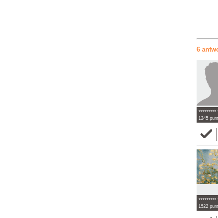
6 antw
********* 
1245 pun
********* 
1522 pun