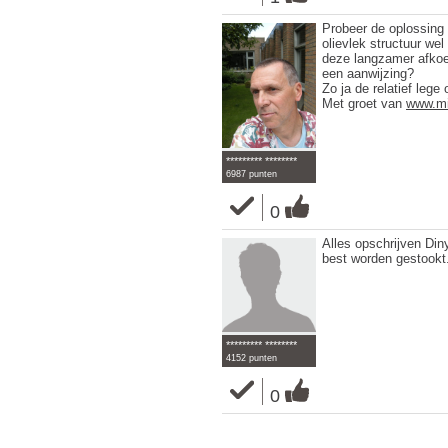
Probeer de oplossing 
olievlek structuur wel 
deze langzamer afkoel
een aanwijzing?
Zo ja de relatief lege
Met groet van
www.mi
********* ********
6987 punten
0
Alles opschrijven Din
best worden gestookt
********* ********
4152 punten
0