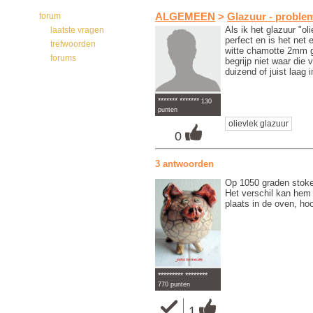
forum
ALGEMEEN
>
Glazuur - proble
Als ik het glazuur "o
laatste vragen
perfect en is het net 
trefwoorden
witte chamotte 2mm g
forums
begrijp niet waar die
duizend of juist laag 
******* *******
130
punten
olievlek glazuur
0
3 antwoorden
Op 1050 graden stok
Het verschil kan hem 
plaats in de oven, hoo
********* ********
770 punten
1