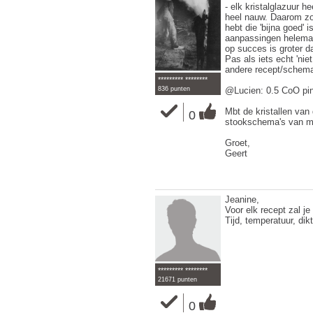
- elk kristalglazuur h
heel nauw. Daarom zo
hebt die 'bijna goed' 
aanpassingen helemaal
op succes is groter da
Pas als iets echt 'nie
andere recept/schema
********* ********
836 punten
@Lucien: 0.5 CoO pink
Mbt de kristallen van 
0
stookschema's van mee
Groet,
Geert
Jeanine,
Voor elk recept zal j
Tijd, temperatuur, dik
********* ********
21671 punten
0