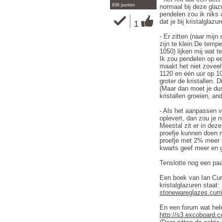
836 punten
normaal bij deze glaz
pendelen zou ik niks 
dat je bij kristalglazu
1
- Er zitten (naar mijn
zijn te klein.De temp
1050) lijken mij wat t
Ik zou pendelen op e
maakt het niet zoveel 
1120 en één uur op 109
groter de kristallen. D
(Maar dan moet je du
kristallen groeien, and
- Als het aanpassen 
oplevert, dan zou je 
Meestal zit er in dez
proefje kunnen doen 
proefje met 2% meer 
kwarts geef meer en gr
Tenslotte nog een paa
Een boek van Ian Curr
kristalglazuren staat:
stonewareglazes.curr
En een forum wat hele
http://s3.excoboard.c