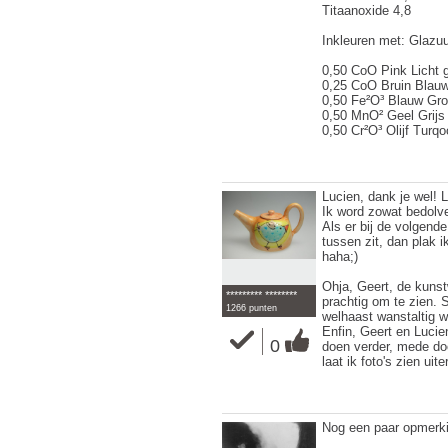
Titaanoxide 4,8
Inkleuren met: Glazuu
0,50 CoO Pink Licht 
0,25 CoO Bruin Blau
0,50 Fe²O³ Blauw Gr
0,50 MnO² Geel Grijs
0,50 Cr²O³ Olijf Turqo
Lucien, dank je wel! 
Ik word zowat bedolven
Als er bij de volgend
tussen zit, dan plak i
haha;)
Ohja, Geert, de kunst
********* ********
prachtig om te zien. 
1266 punten
welhaast wanstaltig wo
Enfin, Geert en Lucie
0
doen verder, mede door
laat ik foto's zien uite
Nog een paar opmerk