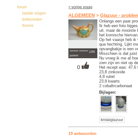
forum
< vorige vraag
laatste vragen
ALGEMEEN
>
Glazuur - proble
trefwoorden
Onlangs een paar pro
Ik heb een foto bijges
forums
uit, maar de mooiste 
het komische hiervan,
Op het vaasje heb ik 
qua hechting. Lijkt me
opvangbakje is een ve
******* *******
1266
Misschien is dat juist
punten
Nu vroeg ik me af hoe
zien zijn en niet op 
0
Het recept was: 47,6 f
23,8 zinkoxide
4,8 rutiel
23,8 kwarts
2 cobaltrcarbonaat
Bijlagen:
kristalglazuur
19 antwoorden