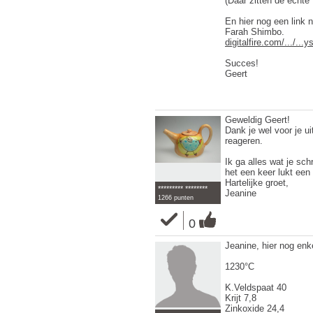
(Daar zitten de echte 
En hier nog een link
Farah Shimbo.
digitalfire.com/.../..
Succes!
Geert
Geweldig Geert!
Dank je wel voor je ui
reageren.
Ik ga alles wat je sc
het een keer lukt een m
Hartelijke groet,
********* ********
Jeanine
1266 punten
0
Jeanine, hier nog enk
1230°C
K.Veldspaat 40
Krijt 7,8
Zinkoxide 24,4