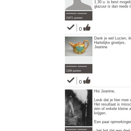
1.30 u. is best mogeli
glazuur is dan reeds t
********* ********
21671 punten
0
Dank je wel Lucien, i
Hartelijke groetjes,
Jeanine
********* ********
1266 punten
0
Hoi Jeanine,
Leuk dat je hier mee 
Het resultaat is miss
één of enkele kleine 
krijgen.
Een paar opmerkingen
- het feit dat een dee
********* ********