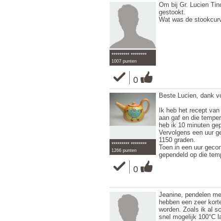
Om bij Gr. Lucien Tinc
gestookt.
Wat was de stookcur
********* ********
1007 punten
0
Beste Lucien, dank vo
Ik heb het recept va
aan gaf en die tempe
heb ik 10 minuten ge
Vervolgens een uur g
1150 graden.
********* ********
Toen in een uur gecon
1266 punten
gependeld op die tem
0
Jeanine, pendelen met
hebben een zeer kort
worden. Zoals ik al s
snel mogelijk 100°C l