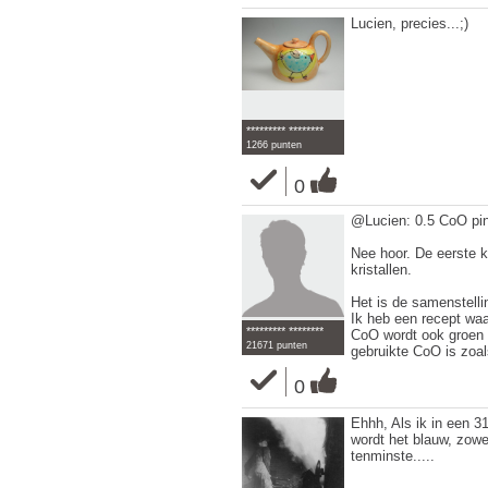
Lucien, precies...;)
********* ********
1266 punten
0
@Lucien: 0.5 CoO pink
Nee hoor. De eerste k
kristallen.
Het is de samenstelli
Ik heb een recept waar
********* ********
CoO wordt ook groen i
21671 punten
gebruikte CoO is zoal
0
Ehhh, Als ik in een 3
wordt het blauw, zowel
tenminste.....