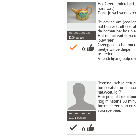
Hoi Geert, inderdaad,
normaal;)
Dank je wel weer, voor
Je advies om (voorlopi
hebben we zelf ook a
de bomen het bos nie
********* ********
Het recept wat ik nu 
1266 punten
jouw neef.
Overigens is het puur
0
beetje wil verdiepen i
te treden.
Vriendelijke groetjes 
Jeanine, heb je een p
temperatuur en in hoev
nauwkeurig ?
Heb je op dit smeltpu
nog minstens 30 minu
Indien je één van dez
voorspelbaar.
********* ********
21671 punten
0