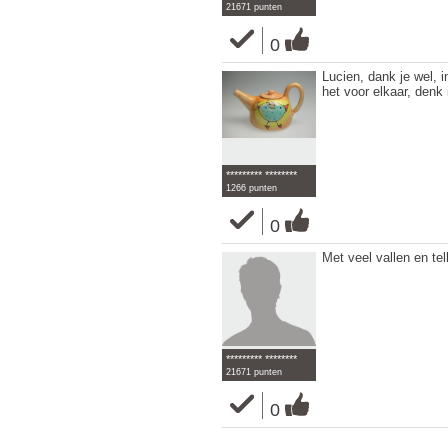
21671 punten
0
Lucien, dank je wel, i
het voor elkaar, denk i
********* ********
1266 punten
0
Met veel vallen en te
********* ********
21671 punten
0