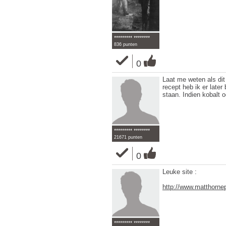
********* ********
836 punten
0
Laat me weten als dit
recept heb ik er later
staan. Indien kobalt 
********* ********
21671 punten
0
Leuke site :
http://www.matthornep
********* ********