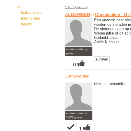
forum
< vorige vraag
laatste vragen
ALGEMEEN
>
Chemicaliën - Gro
trefwoorden
Een vriendin gaat si
worden de sieraden in 
forums
De sieraden gaan op 
Weten jullie of dit sch
Bedankt alvast.
Ankie Kienhuis
******* *******
75
punten
sulfaten
0
1 antwoorden
Nee, niet schadelijk.
********* ********
21671 punten
1