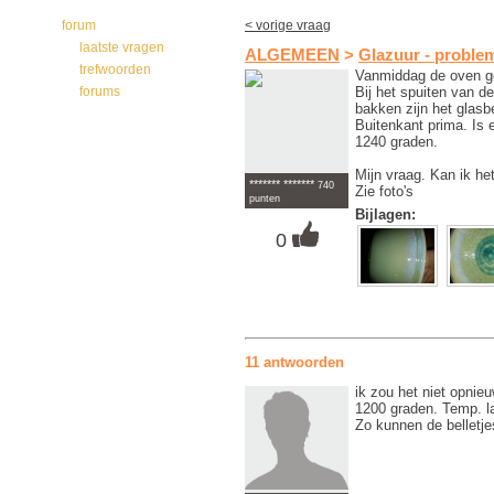
forum
< vorige vraag
laatste vragen
ALGEMEEN
>
Glazuur - proble
trefwoorden
Vanmiddag de oven ge
Bij het spuiten van de
forums
bakken zijn het glasb
Buitenkant prima. Is
1240 graden.
Mijn vraag. Kan ik he
******* *******
740
Zie foto's
punten
Bijlagen:
0
11 antwoorden
ik zou het niet opnie
1200 graden. Temp. l
Zo kunnen de belletj