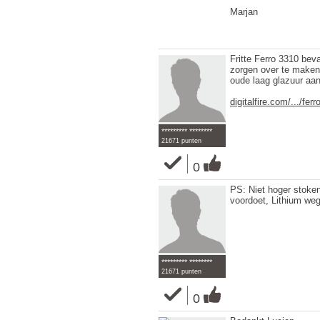
Marjan
Fritte Ferro 3310 bev
zorgen over te maken
oude laag glazuur aa
digitalfire.com/.../fer
********* ********
21671 punten
0
PS: Niet hoger stoke
voordoet, Lithium weg
********* ********
21671 punten
0