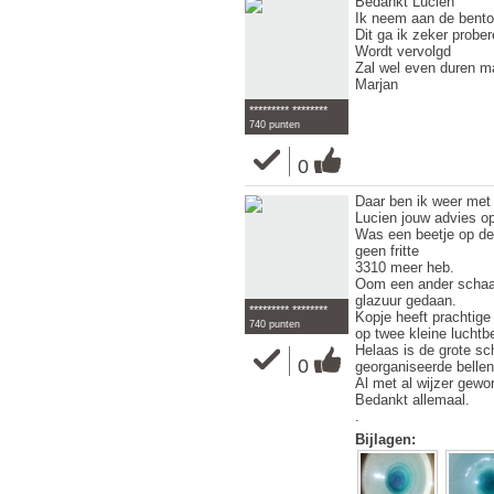
Bedankt Lucien
Ik neem aan de benton
Dit ga ik zeker prober
Wordt vervolgd
Zal wel even duren ma
Marjan
********* ********
740 punten
0
Daar ben ik weer met 
Lucien jouw advies o
Was een beetje op de 
geen fritte
3310 meer heb.
Oom een ander schaal
glazuur gedaan.
********* ********
Kopje heeft prachtige 
740 punten
op twee kleine luchtbe
Helaas is de grote sc
0
georganiseerde belle
Al met al wijzer gewo
Bedankt allemaal.
.
Bijlagen: