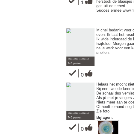
herstook de blaasjes 
1
gas uit de scherf.
Succes ermee
www.mi
Michel bedankt voor de
oven. Ik laat het resu
Ik wlde inderdaad de 
twijfelde. Morgen ga
na je werk voor een k
snellen.
********* ********
740 punten
0
Helaas het mocht niet
Bij een tweede keer b
De schaal dus vernie
Als jd met je vingers 
Niets meer aan te do
Of heeft iemand nog t
Zie foto
********* ********
Bijlagen:
740 punten
0