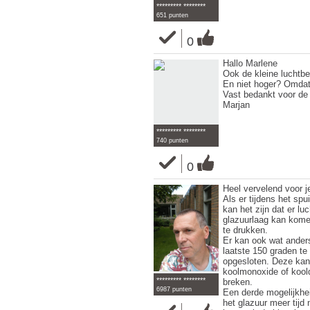
********* ********
651 punten
0
Hallo Marlene
Ook de kleine luchtbe
En niet hoger? Omdat
Vast bedankt voor de 
Marjan
********* ********
740 punten
0
Heel vervelend voor j
Als er tijdens het spu
kan het zijn dat er lu
glazuurlaag kan komen
te drukken.
Er kan ook wat anders
laatste 150 graden te
opgesloten. Deze kan 
koolmonoxide of koold
********* ********
breken.
6987 punten
Een derde mogelijkhei
het glazuur meer tijd 