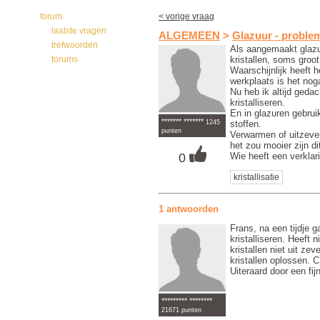
forum
< vorige vraag
laatste vragen
ALGEMEEN
>
Glazuur - proble
trefwoorden
Als aangemaakt glazuu
kristallen, soms groo
forums
Waarschijnlijk heeft h
werkplaats is het nog
Nu heb ik altijd gedac
kristalliseren.
En in glazuren gebrui
******* *******
1245
stoffen.
punten
Verwarmen of uitzeve
het zou mooier zijn d
0
Wie heeft een verklar
kristallisatie
1 antwoorden
Frans, na een tijdje 
kristalliseren. Heeft
kristallen niet uit ze
kristallen oplossen. 
Uiteraard door een fij
********* ********
21671 punten