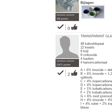
Bijlagen:
********* ********
169 punten
0
TRANSPARANT GLANS
48 kaliveldspaat
22 kwarts
8 krijt
8 zinkoxide
4 kaolien
********* ********
4 bariumcarbonaat
21671 punten
A + 6% tinoxide = de
2
B + 6% tinoxide + 1,
spikkels
C + 4% kopercarbona
D + 4% kopercarbonaa
E + 1% kobaltcarbon
F + 1% kobaltcarbona
G + 6% rood ijzeroxi
H + 4% tinoxide + 4% 
I + 4% rutiel + 2% ko
blauw