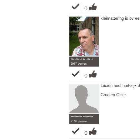
0
kleimattering is bv e
********* ********
6987 punten
0
Lucien heel hartelijk
Groeten Ginie
********* ********
2146 punten
0