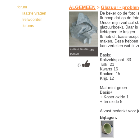
forum
ALGEMEEN
>
Glazuur - proble
De beker op de foto 
laatste vragen
Ik hoop dat op de foto
trefwoorden
Onder mijn verhaal st
forums
glazuurboek). Daar is
lichtgroen te krijgen.
Ik heb dit basisrecep
maken. Deze hebben g
kan vertellen wat ik
******* *******
169
punten
Basis:
Kaliveldspaat. 33
Talk. 21
0
Kwarts 16
Kaolien. 15
Krijt. 12
Mat mint groen
Basis+
+ Koper oxide 1
+ tin oxide 5
Alvast bedankt voor 
Bijlagen: