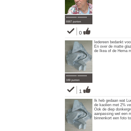
********* ********
6987 punten
0
Iedereen bedankt voo
En over de matte glaz
de Ikea of de Hema me
********* ********
169 punten
1
Ik heb gedaan wat Lu
de kaolien met 2% ver
Ook de diep donkergr
aanpassing wel een mo
binnenkort een foto t