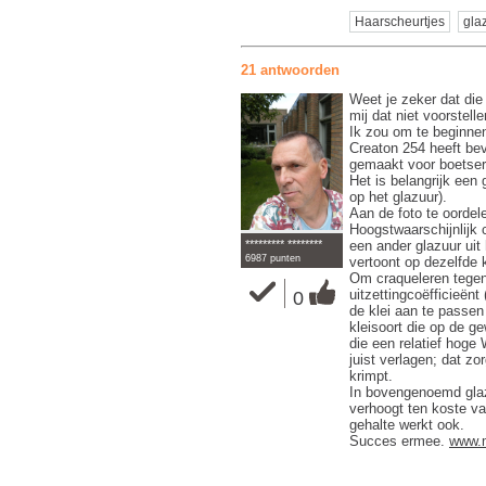
Haarscheurtjes
gla
21 antwoorden
Weet je zeker dat di
mij dat niet voorstelle
Ik zou om te beginne
Creaton 254 heeft bev
gemaakt voor boetser
Het is belangrijk een 
op het glazuur).
Aan de foto te oordele
Hoogstwaarschijnlijk 
********* ********
een ander glazuur uit
6987 punten
vertoont op dezelfde k
Om craqueleren tegen 
uitzettingcoëfficieënt
0
de klei aan te passen 
kleisoort die op de g
die een relatief hog
juist verlagen; dat zo
krimpt.
In bovengenoemd glaz
verhoogt ten koste van
gehalte werkt ook.
Succes ermee.
www.m