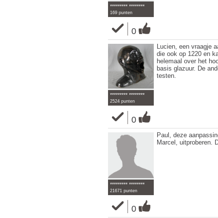
********* ********
169 punten
0
Lucien, een vraagje a
die ook op 1220 en ka
helemaal over het ho
basis glazuur. De ande
testen.
********* ********
2524 punten
0
Paul, deze aanpassing
Marcel, uitproberen. D
********* ********
21671 punten
0