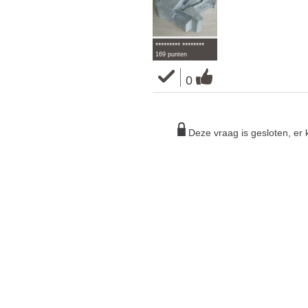
********* ********
169 punten
0
Deze vraag is gesloten, e