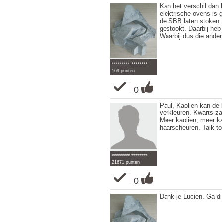
Kan het verschil dan l
elektrische ovens is 
de SBB laten stoken.
gestookt. Daarbij heb
Waarbij dus die ander
********* ********
169 punten
0
Paul, Kaolien kan de 
verkleuren. Kwarts za
Meer kaolien, meer k
haarscheuren. Talk t
********* ********
21671 punten
0
Dank je Lucien. Ga di