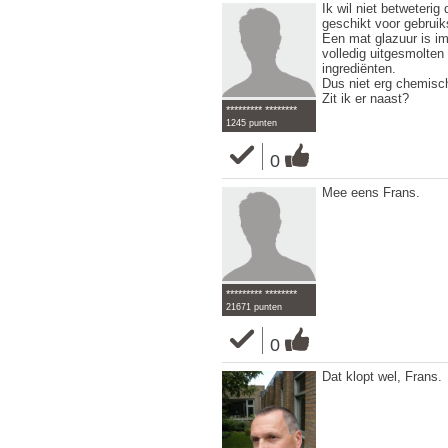
Ik wil niet betweteri
geschikt voor gebrui
Een mat glazuur is imm
volledig uitgesmolte
ingrediënten.
Dus niet erg chemisc
Zit ik er naast?
********* ********
1245 punten
0
Mee eens Frans.
********* ********
21671 punten
0
Dat klopt wel, Frans.