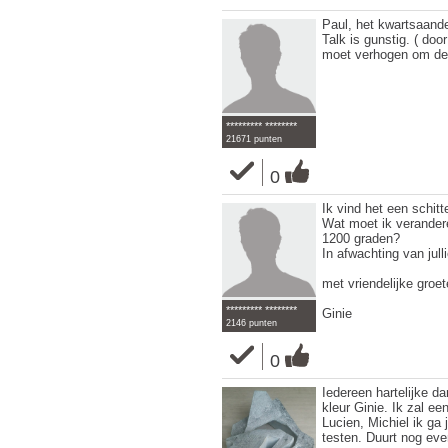
Paul, het kwartsaande
Talk is gunstig. ( door
moet verhogen om dez
********* ********
21671 punten
0
Ik vind het een schitt
Wat moet ik verander
1200 graden?
In afwachting van julli
met vriendelijke groet
********* ********
Ginie
2146 punten
0
Iedereen hartelijke da
kleur Ginie. Ik zal e
Lucien, Michiel ik ga 
testen. Duurt nog even