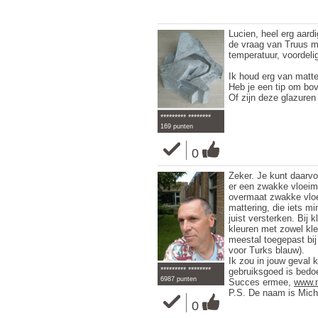
Lucien, heel erg aardi
de vraag van Truus ma
temperatuur, voordeli
Ik houd erg van matt
Heb je een tip om bo
Of zijn deze glazuren
********* ********
169 punten
0
Zeker. Je kunt daarvoo
er een zwakke vloeim
overmaat zwakke vloei
mattering, die iets mi
juist versterken. Bij k
kleuren met zowel kle
meestal toegepast bij 
voor Turks blauw).
Ik zou in jouw geval 
********* ********
gebruiksgoed is bedoe
6987 punten
Succes ermee,
www.m
P.S. De naam is Mich
0