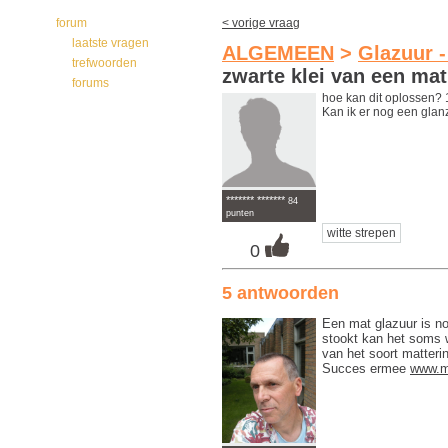
forum
< vorige vraag
laatste vragen
ALGEMEEN
>
Glazuur 
trefwoorden
zwarte klei van een mat
forums
hoe kan dit oplossen? 
Kan ik er nog een gla
******* *******
84
punten
witte strepen
0
5 antwoorden
Een mat glazuur is no
stookt kan het soms w
van het soort matteri
Succes ermee
www.mi