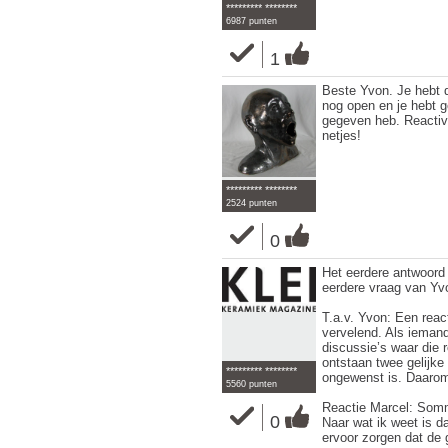
********* ********
6987 punten
1
Beste Yvon. Je hebt d
nog open en je hebt g
gegeven heb. Reactive
netjes!
********* ********
2524 punten
0
Het eerdere antwoord 
eerdere vraag van Yvo
T.a.v. Yvon: Een reac
vervelend. Als iemand 
discussie’s waar die r
ontstaan twee gelijke 
********* ********
ongewenst is. Daarom
5560 punten
Reactie Marcel: Somm
0
Naar wat ik weet is da
ervoor zorgen dat de 