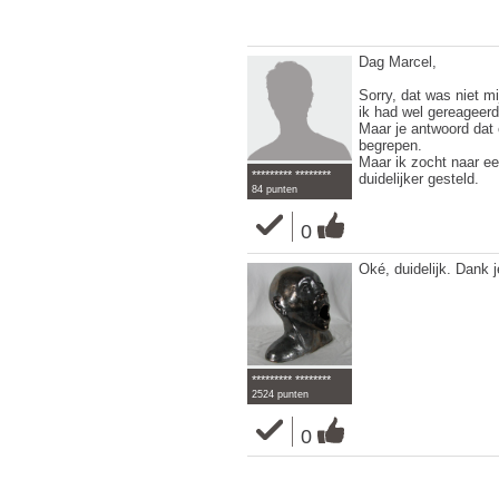
Dag Marcel,
Sorry, dat was niet m
ik had wel gereageer
Maar je antwoord dat e
begrepen.
Maar ik zocht naar ee
********* ********
duidelijker gesteld.
84 punten
0
Oké, duidelijk. Dank j
********* ********
2524 punten
0