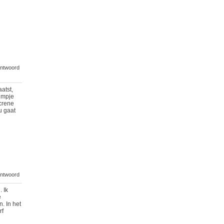
ntwoord
atst,
ilmpje
screne
u gaat
ntwoord
. Ik
e
. In het
rf