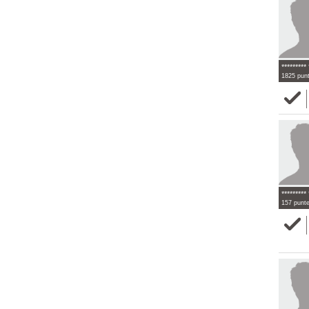
********* 
1825 pun
********* 
157 punt