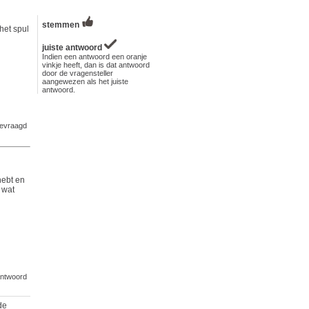
stemmen
het spul
juiste antwoord
Indien een antwoord een oranje
vinkje heeft, dan is dat antwoord
door de vragensteller
aangewezen als het juiste
antwoord.
evraagd
hebt en
, wat
ntwoord
de