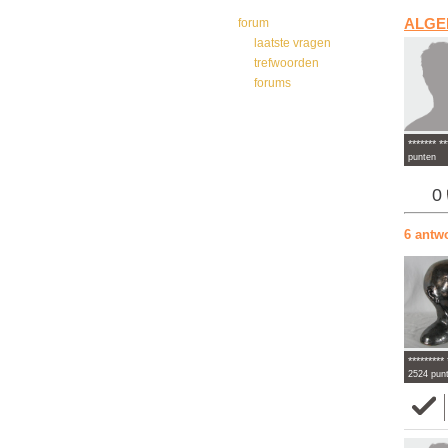
forum
ALGE
laatste vragen
trefwoorden
forums
******* **
punten
0
6 antw
********* 
2524 pun