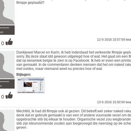
filmpje geplaatst?
********
ten
12-5-2016 15:57:59
bea
0
Dankjewel Marcel en Karin, ik heb inderdaad het verkeerde filmpje gepla
sorry. Bij deze staat idd gewoon uitgelegd hoe of wat. Het gaat om een f
dat op keramiek belgie te zien is op Facebook. Ik heb er even een print
van gemaakt. In de commentaren denken mensen dat het om naked rak
met oxides, maar niemand weet nu precies hoe of wat.
Bijlagen:
********
en
0
13-5-2016 15:50:50
bea
Mechtild, ik had dit filmpje ook al gezien. Dit betreft wel zeker naked raku
denk dat er gebruik gemaakt is van een of andere vuurvaste vezel om d
opgebrachte slib bij elkaar te houden. Organische vezel zou wegbranden
slib zijn kleurvormende zouten aan toegevoegd die neerslag op de sche
geven.