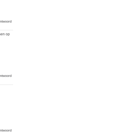
ntwoord
nsen op
ntwoord
ntwoord