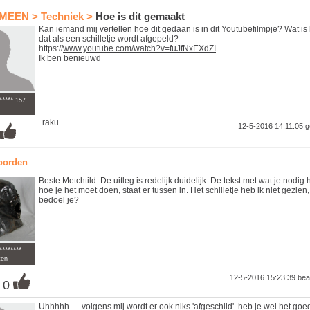
MEEN
>
Techniek
>
Hoe is dit gemaakt
Kan iemand mij vertellen hoe dit gedaan is in dit Youtubefilmpje? Wat is 
dat als een schilletje wordt afgepeld?
https://
www.youtube.com/watch?v=fuJfNxEXdZI
Ik ben benieuwd
*****
157
raku
12-5-2016 14:11:05
g
oorden
Beste Metchtild. De uitleg is redelijk duidelijk. De tekst met wat je nodig 
hoe je het moet doen, staat er tussen in. Het schilletje heb ik niet gezien
bedoel je?
********
ten
12-5-2016 15:23:39
bea
0
Uhhhhh..... volgens mij wordt er ook niks 'afgeschild'. heb je wel het goe