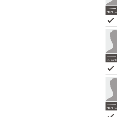
********* 
21671 pu
********* 
157 punt
********* 
21671 pu