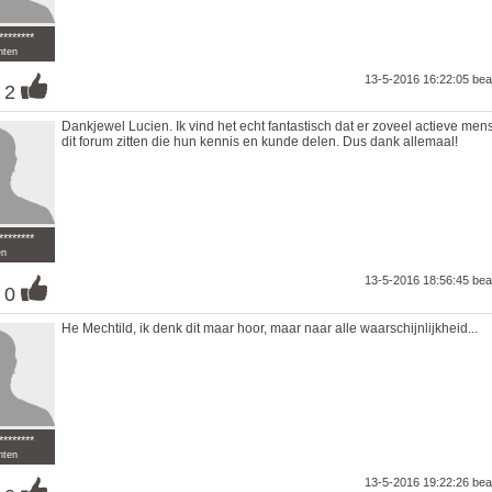
********
nten
13-5-2016 16:22:05
bea
2
Dankjewel Lucien. Ik vind het echt fantastisch dat er zoveel actieve me
dit forum zitten die hun kennis en kunde delen. Dus dank allemaal!
********
en
13-5-2016 18:56:45
bea
0
He Mechtild, ik denk dit maar hoor, maar naar alle waarschijnlijkheid...
********
nten
13-5-2016 19:22:26
bea