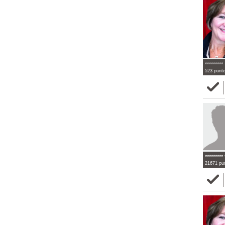
********* 
523 punt
********* 
21671 pu