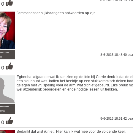
8-6-2016 18:14:13
bea
0
Jammer dat er blijkbaar geen antwoorden op zijn..
********
8-6-2016 18:48:40
bea
en
0
Egbertha, afgaande wat ik kan zien op de foto bij Corrie denk ik dat de 
een steunpunt was. Indien het beeldje op een stuk keramisch deken ha
gelegen met vrij speling voor de arm, wat dit niet gebeurd. Elke breuk mo
wel afzonderlijk beoordelen en er de nodige lessen uit trekken.
********
nten
8-6-2016 18:51:42
bea
0
Bedankt dat wist ik niet.. Hier kan ik wat mee voor de volgende keer.