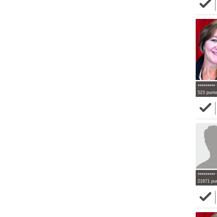
********* 
523 punt
********* 
21671 pu