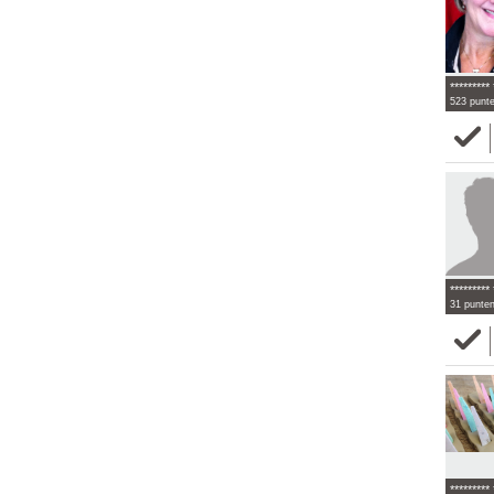
********* 
523 punt
********* 
31 punte
********* 