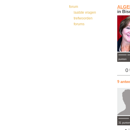
forum
ALGE
in Bis
laatste vragen
trefwoorden
forums
******* **
punten
0
9 antw
********* 
31 punte