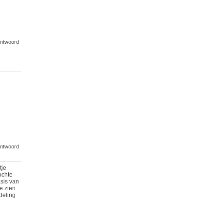
ntwoord
ntwoord
tje
ochte
sis van
e zien.
ndeling