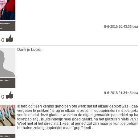
********
8-6-2016 20:43:36
bea
en
0
Dank je Lucien
********
n
9-6-2016 21:34:45
bea
0
Ik heb ooit een kennis geholpen om werk dat uit elkaar geploft was ( gaa
vergeten te prikken )terug in elkaar te zetten met papierklei ( met de gek
versie omdat deze gladder was dan de eigen gemaakte papierklei op ba
toiletpapier ) . Is uiteindelijk heel goed gelukt, na het glazuren niets van t
Weet niet of het direct na 1 keer al perfect zal zijn maar je kunt de beha
herhalen zolang papierklei maar "grip "heeft .
********