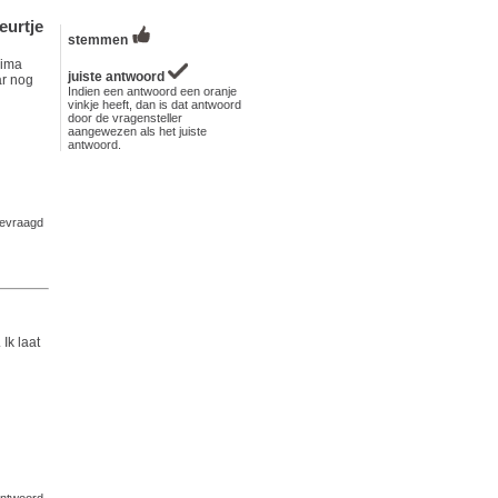
eurtje
stemmen
rima
juiste antwoord
ar nog
Indien een antwoord een oranje
vinkje heeft, dan is dat antwoord
door de vragensteller
aangewezen als het juiste
antwoord.
evraagd
Ik laat