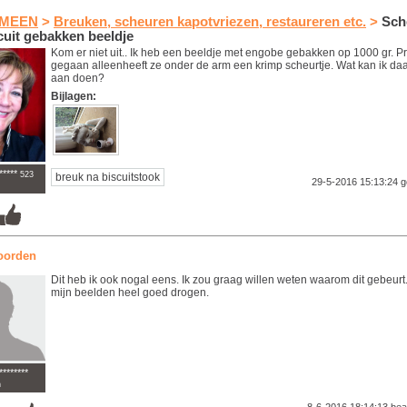
MEEN
>
Breuken, scheuren kapotvriezen, restaureren etc.
>
Sch
cuit gebakken beeldje
Kom er niet uit.. Ik heb een beeldje met engobe gebakken op 1000 gr. P
gegaan alleenheeft ze onder de arm een krimp scheurtje. Wat kan ik da
aan doen?
Bijlagen:
*****
523
breuk na biscuitstook
29-5-2016 15:13:24
g
oorden
Dit heb ik ook nogal eens. Ik zou graag willen weten waarom dit gebeurt. 
mijn beelden heel goed drogen.
********
n