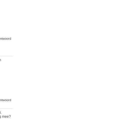
ntwoord
n
ntwoord
i.
ng mee?