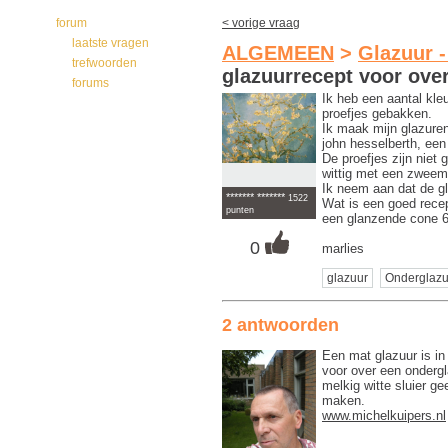
forum
< vorige vraag
laatste vragen
ALGEMEEN
>
Glazuur -
trefwoorden
glazuurrecept voor ove
forums
Ik heb een aantal kle
proefjes gebakken.
Ik maak mijn glazuren
john hesselberth, ee
De proefjes zijn niet
wittig met een zweem 
Ik neem aan dat de gl
******* *******
1522
Wat is een goed recep
punten
een glanzende cone 6
0
marlies
glazuur
Onderglazu
2 antwoorden
Een mat glazuur is in
voor over een ondergl
melkig witte sluier g
maken.
www.michelkuipers.nl