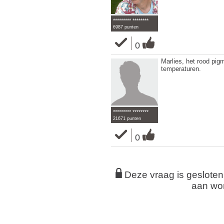
********* ********
6987 punten
0
Marlies, het rood pigm
temperaturen.
********* ********
21671 punten
0
Deze vraag is geslote
aan wo