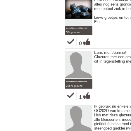
alles nog eens grond
momenteel ziek in bed
Lieve groetjes en tot
Els.
********* ********
554 punten
0
Eens met Jeanine!
Glazuren met een gro
dit in tegenstelling me
********* ********
21671 punten
1
Ik gebruik nu enkele
GG202D van keramikos 
Heb met deze glazuur,
alle kleisoorten, mode
gietklei (sibelco roo
steengoed gietklei (wi