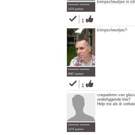
krimpscheurtjes in zit
********* ********
1474 punten
1
krimpscheurtjes?
********* ********
6987 punten
1
craqueleren van glazu
onderliggende klei?
Help me als ik verkee
********* ********
1474 punten