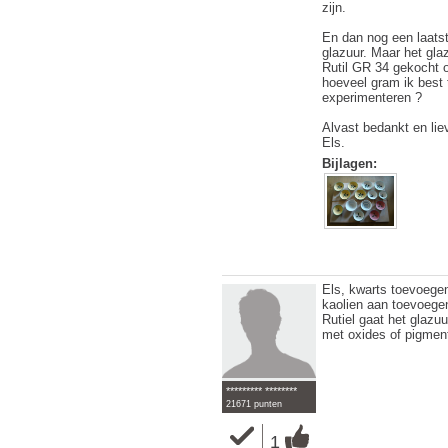
zijn.
En dan nog een laatst
glazuur. Maar het gla
Rutil GR 34 gekocht 
hoeveel gram ik best 
experimenteren ?
Alvast bedankt en lie
Els.
Bijlagen:
Els, kwarts toevoegen
kaolien aan toevoegen
Rutiel gaat het glazu
met oxides of pigment
********* ********
21671 punten
1