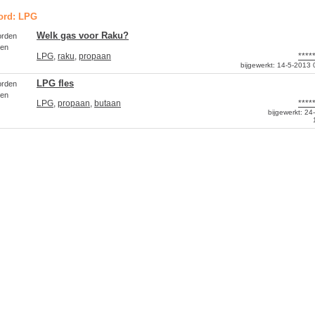
ord: LPG
Welk gas voor Raku?
orden
en
LPG
,
raku
,
propaan
****
bijgewerkt:
14-5-2013 
LPG fles
orden
en
LPG
,
propaan
,
butaan
****
bijgewerkt:
24