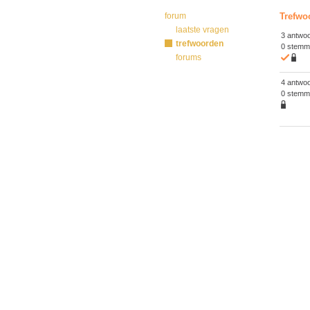
forum
Trefwo
laatste vragen
3 antwo
trefwoorden
0 stemm
forums
4 antwo
0 stemm